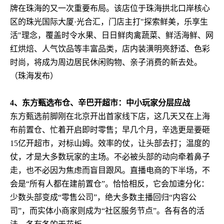
牌在珠海的又一次重要布局。该店位于珠海拱北口岸核心
区的珠光国际大厦·光合汇，门店主打"探索鲜美，乐享生
活"理念，覆盖时令水果、日日鲜肉禽蔬菜、鲜活海鲜、网
红烘焙、人气饮品等丰富品类，店内装潢明亮舒适、色彩
时尚，将成为周边居民休闲购物、亲子消费的新去处。
（珠海发布）
4、东方甄选布仓、辛巴开超市：中小玩家分层应战
东方甄选前脚刚在北京开出首家线下店，这几天又在上海
布前置仓、忙着开启即时零售；早几个月，辛选更是要砸
15亿开超市，对标山姆。效率的仗，让头部去打；温度的
仗，才是大多数玩家的主场。不必被头部的动向牵着鼻子
走，也不必因为焦虑而盲目跟风。直播电商的下半场，不
会是“所有人都在建前置仓”。恰恰相反，它会加速分化：
少数头部变成“零售公司”，绝大多数主播回归“内容公
司”，而实体小商家则成为“社区服务节点”。各有各的活