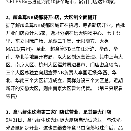
7-ELEVEn已进驻河南10多个城市，累计门店达100家。
2、超盒算NB成都将开6店，大区制全面铺开
据了解超盒算NB成都区域正在招聘，筹备新店开业。首批
开业门店预计为6家，选址分别在远大购物中心、七里邻
里、东立国际广场、龙湖三千集、无限魔方、大象
MALL(崇州)。至此，超盒算NB已在江浙沪、华西、华
南、华北等地展开布局，以大区制运营管理。其中上海大
区、南京大区、杭州大区辐射周边县市、门店密度较高，
三个大区总独立向超盒算NB负责人李国汇报;华西、华
北、华南三个大区新近成立，同样分设三个大区总。近期
新开的安徽大区，则由南京大区暂为代管。（第三只眼看
零售）
3、盒马鲜生珠海第二家门店试营业，是其最大门店
5月31日，盒马鲜生珠光国际大厦店启动试营业，与珠光·
光合匯同步开业。这也是继去年盒马首店落地珠海后，品